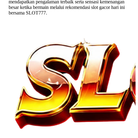
mendapatkan pengalaman terbaik serta sensasi kemenangan
besar ketika bermain melalui rekomendasi slot gacor hari ini
bersama SLOT777.