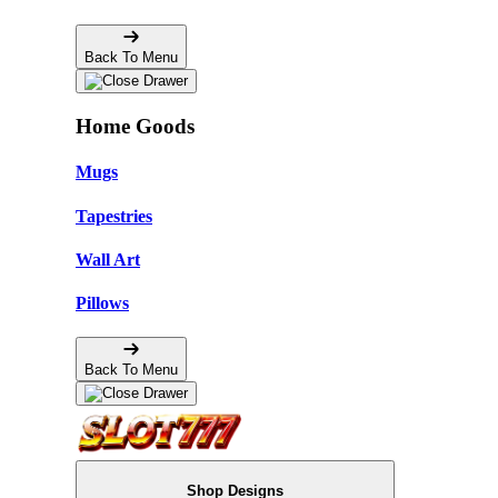
Back To Menu
Home Goods
Mugs
Tapestries
Wall Art
Pillows
Back To Menu
Shop Designs