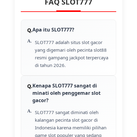
FAQ SLOT777
Apa itu SLOT777?
SLOT777 adalah situs slot gacor
yang digemari oleh pecinta slot88
resmi gampang jackpot terpercaya
di tahun 2026.
Kenapa SLOT777 sangat di
minati oleh penggemar slot
gacor?
SLOT777 sangat diminati oleh
kalangan pecinta slot gacor di
Indonesia karena memiliki pilihan
game slot populer yang sedang