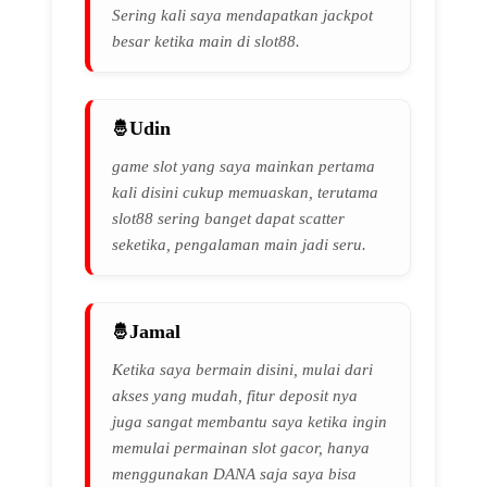
Sering kali saya mendapatkan jackpot
besar ketika main di slot88.
Udin
game slot yang saya mainkan pertama
kali disini cukup memuaskan, terutama
slot88 sering banget dapat scatter
seketika, pengalaman main jadi seru.
Jamal
Ketika saya bermain disini, mulai dari
akses yang mudah, fitur deposit nya
juga sangat membantu saya ketika ingin
memulai permainan slot gacor, hanya
menggunakan DANA saja saya bisa