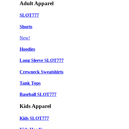
Adult Apparel
SLOT777
Shorts
New!
Hoodies
Long Sleeve SLOT777
Crewneck Sweatshirts
Tank Tops
Baseball SLOT777
Kids Apparel
Kids SLOT777