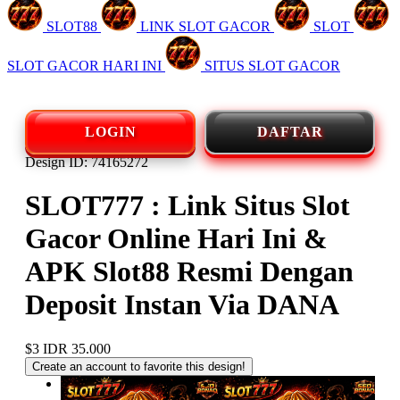
SLOT88
LINK SLOT GACOR
SLOT
SLOT GACOR HARI INI
SITUS SLOT GACOR
LOGIN
DAFTAR
Design ID: 74165272
SLOT777 : Link Situs Slot
Gacor Online Hari Ini &
APK Slot88 Resmi Dengan
Deposit Instan Via DANA
$3
IDR 35.000
Create an account to favorite this design!