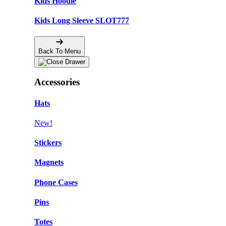
Kids Hoodie
Kids Long Sleeve SLOT777
Back To Menu
Accessories
Hats
New!
Stickers
Magnets
Phone Cases
Pins
Totes