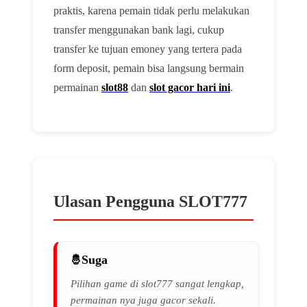
praktis, karena pemain tidak perlu melakukan
transfer menggunakan bank lagi, cukup
transfer ke tujuan emoney yang tertera pada
form deposit, pemain bisa langsung bermain
permainan
slot88
dan
slot gacor hari ini
.
Ulasan Pengguna SLOT777
Suga
Pilihan game di slot777 sangat lengkap,
permainan nya juga gacor sekali.