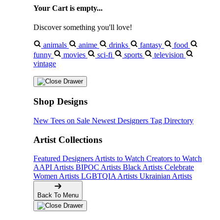
Your Cart is empty...
Discover something you'll love!
animals
anime
drinks
fantasy
food
funny
movies
sci-fi
sports
television
vintage
Shop Designs
New Tees on Sale
Newest Designers
Tag Directory
Artist Collections
Featured Designers
Artists to Watch
Creators to Watch
AAPI Artists
BIPOC Artists
Black Artists
Celebrate
Women Artists
LGBTQIA Artists
Ukrainian Artists
Back To Menu