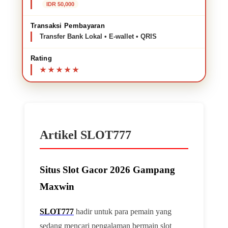
IDR 50,000
Transaksi Pembayaran
Transfer Bank Lokal • E-wallet • QRIS
Rating
Artikel SLOT777
Situs Slot Gacor 2026 Gampang
Maxwin
SLOT777
hadir untuk para pemain yang
sedang mencari pengalaman bermain slot