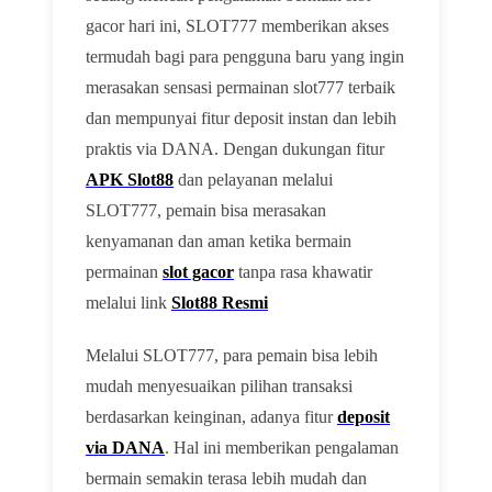
gacor hari ini, SLOT777 memberikan akses
termudah bagi para pengguna baru yang ingin
merasakan sensasi permainan slot777 terbaik
dan mempunyai fitur deposit instan dan lebih
praktis via DANA. Dengan dukungan fitur
APK Slot88
dan pelayanan melalui
SLOT777, pemain bisa merasakan
kenyamanan dan aman ketika bermain
permainan
slot gacor
tanpa rasa khawatir
melalui link
Slot88 Resmi
Melalui SLOT777, para pemain bisa lebih
mudah menyesuaikan pilihan transaksi
berdasarkan keinginan, adanya fitur
deposit
via DANA
. Hal ini memberikan pengalaman
bermain semakin terasa lebih mudah dan