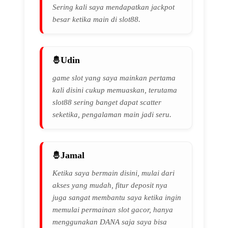
Sering kali saya mendapatkan jackpot
besar ketika main di slot88.
Udin
game slot yang saya mainkan pertama
kali disini cukup memuaskan, terutama
slot88 sering banget dapat scatter
seketika, pengalaman main jadi seru.
Jamal
Ketika saya bermain disini, mulai dari
akses yang mudah, fitur deposit nya
juga sangat membantu saya ketika ingin
memulai permainan slot gacor, hanya
menggunakan DANA saja saya bisa