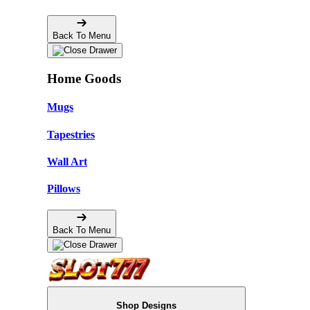
Back To Menu
Home Goods
Mugs
Tapestries
Wall Art
Pillows
Back To Menu
Shop Designs