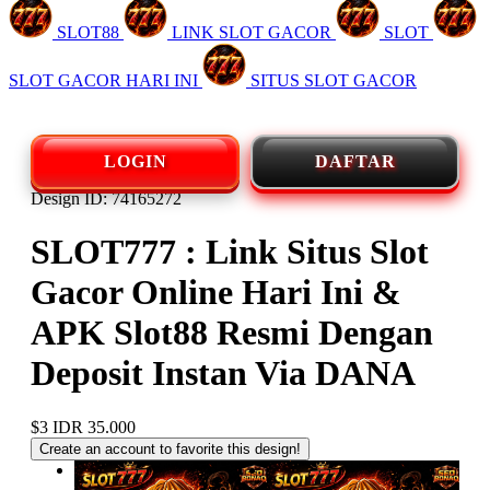
SLOT88
LINK SLOT GACOR
SLOT
SLOT GACOR HARI INI
SITUS SLOT GACOR
LOGIN
DAFTAR
Design ID: 74165272
SLOT777 : Link Situs Slot
Gacor Online Hari Ini &
APK Slot88 Resmi Dengan
Deposit Instan Via DANA
$3
IDR 35.000
Create an account to favorite this design!