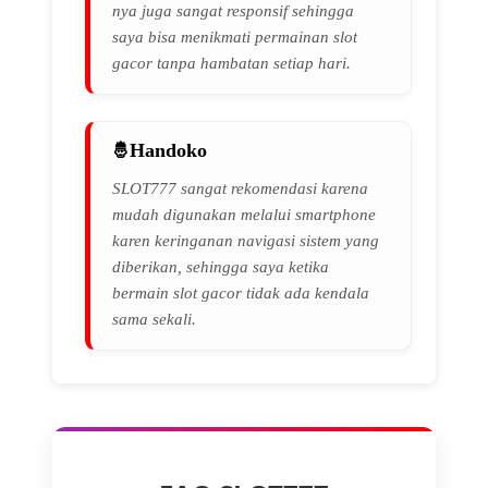
nya juga sangat responsif sehingga
saya bisa menikmati permainan slot
gacor tanpa hambatan setiap hari.
Handoko
SLOT777 sangat rekomendasi karena
mudah digunakan melalui smartphone
karen keringanan navigasi sistem yang
diberikan, sehingga saya ketika
bermain slot gacor tidak ada kendala
sama sekali.