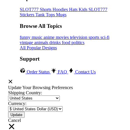
SLOT777
Shorts
Hoodies
Hats
Kids SLOT777
Stickers
Tank Tops
Mugs
Browse All Topics
funny
music
anime
movies
television
sports
sci-fi
vintage
animals
drinks
food
politics
All Popular Designs
Support
Order Status
FAQ
Contact Us
Update Your Browsing Preferences
Shipping Country:
Currency:
Cancel