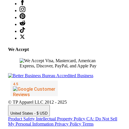
We Accept
© TP Apparel LLC 2012 - 2025
United States - $ USD
Product Safety
Intellectual Property Policy
CA: Do Not Sell
My Personal Information
Privacy Policy
Terms