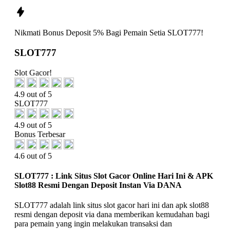
Nikmati
Bonus Deposit 5%
Bagi Pemain Setia
SLOT777!
SLOT777
Slot Gacor!
4.9 out of 5
SLOT777
4.9 out of 5
Bonus Terbesar
4.6 out of 5
SLOT777 : Link Situs Slot Gacor Online Hari Ini & APK
Slot88 Resmi Dengan Deposit Instan Via DANA
SLOT777 adalah link situs slot gacor hari ini dan apk slot88
resmi dengan deposit via dana memberikan kemudahan bagi
para pemain yang ingin melakukan transaksi dan