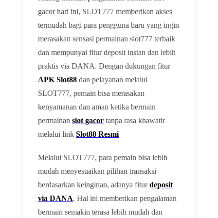
gacor hari ini, SLOT777 memberikan akses
termudah bagi para pengguna baru yang ingin
merasakan sensasi permainan slot777 terbaik
dan mempunyai fitur deposit instan dan lebih
praktis via DANA. Dengan dukungan fitur
APK Slot88
dan pelayanan melalui
SLOT777, pemain bisa merasakan
kenyamanan dan aman ketika bermain
permainan
slot gacor
tanpa rasa khawatir
melalui link
Slot88 Resmi
Melalui SLOT777, para pemain bisa lebih
mudah menyesuaikan pilihan transaksi
berdasarkan keinginan, adanya fitur
deposit
via DANA
. Hal ini memberikan pengalaman
bermain semakin terasa lebih mudah dan