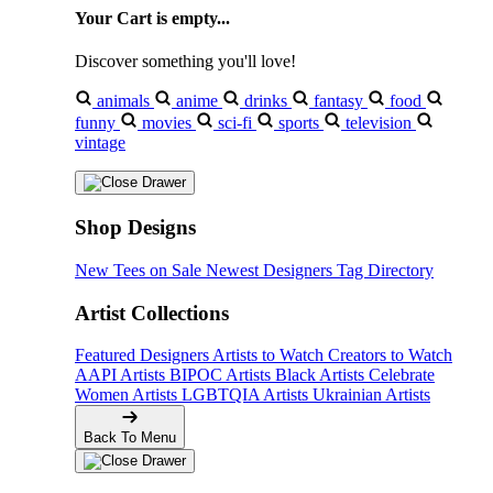
Your Cart is empty...
Discover something you'll love!
animals
anime
drinks
fantasy
food
funny
movies
sci-fi
sports
television
vintage
Shop Designs
New Tees on Sale
Newest Designers
Tag Directory
Artist Collections
Featured Designers
Artists to Watch
Creators to Watch
AAPI Artists
BIPOC Artists
Black Artists
Celebrate
Women Artists
LGBTQIA Artists
Ukrainian Artists
Back To Menu