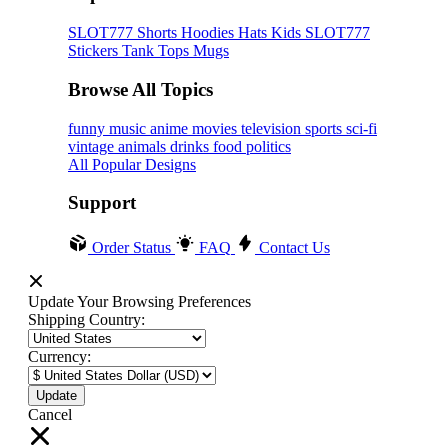
SLOT777
Shorts
Hoodies
Hats
Kids SLOT777
Stickers
Tank Tops
Mugs
Browse All Topics
funny
music
anime
movies
television
sports
sci-fi
vintage
animals
drinks
food
politics
All Popular Designs
Support
Order Status
FAQ
Contact Us
Update Your Browsing Preferences
Shipping Country:
Currency:
Cancel