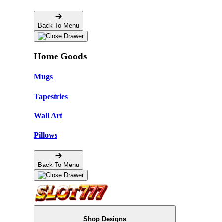
Back To Menu
Home Goods
Mugs
Tapestries
Wall Art
Pillows
Back To Menu
Shop Designs