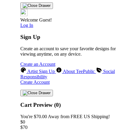
Welcome Guest!
Log In
Sign Up
Create an account to save your favorite designs for
viewing anytime, on any device.
Create an Account
Artist Sign Up
About TeePublic
Social
Responsibility
Create Account
Cart Preview (0)
You're
$70.00
Away from
FREE US Shipping!
$0
$70