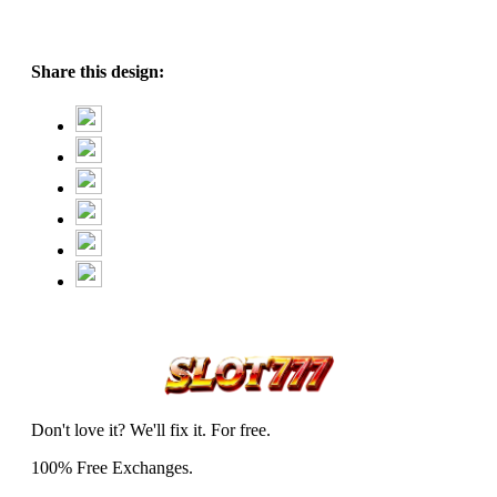
Share this design:
Don't love it? We'll fix it. For free.
100% Free Exchanges.