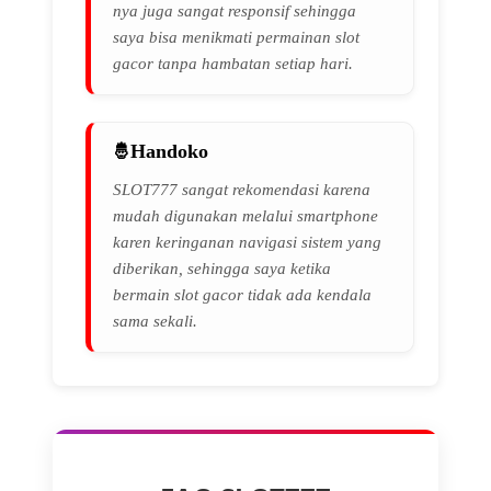
nya juga sangat responsif sehingga
saya bisa menikmati permainan slot
gacor tanpa hambatan setiap hari.
Handoko
SLOT777 sangat rekomendasi karena
mudah digunakan melalui smartphone
karen keringanan navigasi sistem yang
diberikan, sehingga saya ketika
bermain slot gacor tidak ada kendala
sama sekali.