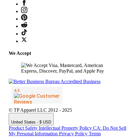
We Accept
© TP Apparel LLC 2012 - 2025
United States - $ USD
Product Safety
Intellectual Property Policy
CA: Do Not Sell
My Personal Information
Privacy Policy
Terms