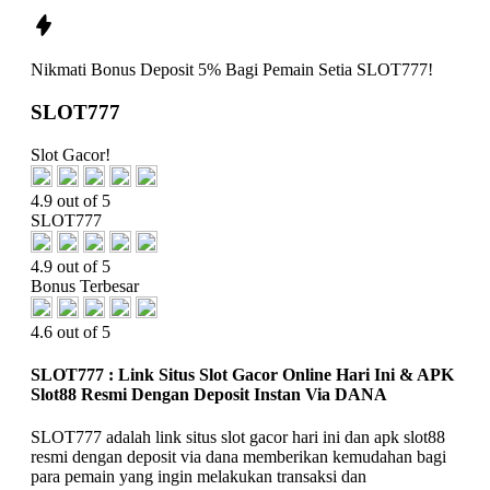
Nikmati
Bonus Deposit 5%
Bagi Pemain Setia
SLOT777!
SLOT777
Slot Gacor!
4.9 out of 5
SLOT777
4.9 out of 5
Bonus Terbesar
4.6 out of 5
SLOT777 : Link Situs Slot Gacor Online Hari Ini & APK
Slot88 Resmi Dengan Deposit Instan Via DANA
SLOT777 adalah link situs slot gacor hari ini dan apk slot88
resmi dengan deposit via dana memberikan kemudahan bagi
para pemain yang ingin melakukan transaksi dan