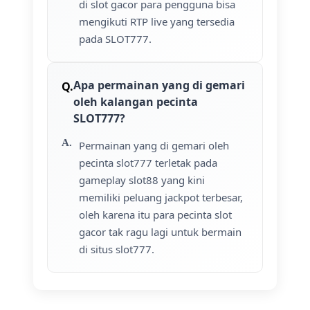
di slot gacor para pengguna bisa
mengikuti RTP live yang tersedia
pada SLOT777.
Apa permainan yang di gemari
oleh kalangan pecinta
SLOT777?
Permainan yang di gemari oleh
pecinta slot777 terletak pada
gameplay slot88 yang kini
memiliki peluang jackpot terbesar,
oleh karena itu para pecinta slot
gacor tak ragu lagi untuk bermain
di situs slot777.