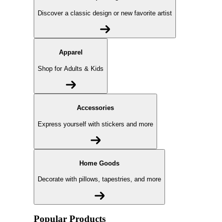
Discover a classic design or new favorite artist
Apparel
Shop for Adults & Kids
Accessories
Express yourself with stickers and more
Home Goods
Decorate with pillows, tapestries, and more
Popular Products