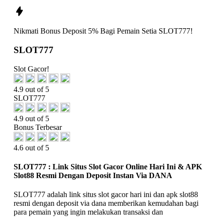
Nikmati
Bonus Deposit 5%
Bagi Pemain Setia
SLOT777!
SLOT777
Slot Gacor!
4.9 out of 5
SLOT777
4.9 out of 5
Bonus Terbesar
4.6 out of 5
SLOT777 : Link Situs Slot Gacor Online Hari Ini & APK
Slot88 Resmi Dengan Deposit Instan Via DANA
SLOT777 adalah link situs slot gacor hari ini dan apk slot88
resmi dengan deposit via dana memberikan kemudahan bagi
para pemain yang ingin melakukan transaksi dan