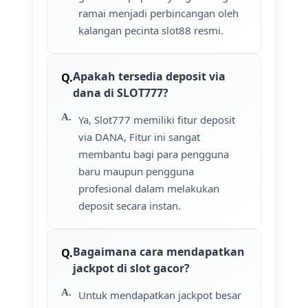
ramai menjadi perbincangan oleh
kalangan pecinta slot88 resmi.
Apakah tersedia deposit via
dana di SLOT777?
Ya, Slot777 memiliki fitur deposit
via DANA, Fitur ini sangat
membantu bagi para pengguna
baru maupun pengguna
profesional dalam melakukan
deposit secara instan.
Bagaimana cara mendapatkan
jackpot di slot gacor?
Untuk mendapatkan jackpot besar