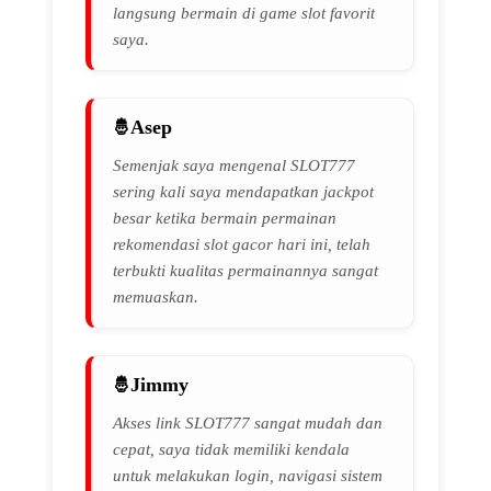
langsung bermain di game slot favorit
saya.
Asep
Semenjak saya mengenal SLOT777
sering kali saya mendapatkan jackpot
besar ketika bermain permainan
rekomendasi slot gacor hari ini, telah
terbukti kualitas permainannya sangat
memuaskan.
Jimmy
Akses link SLOT777 sangat mudah dan
cepat, saya tidak memiliki kendala
untuk melakukan login, navigasi sistem