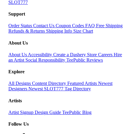
SLOT777
Support
Order Status
Contact Us
Coupon Codes
FAQ
Free Shipping
Refunds & Returns
Shipping Info
Size Chart
About Us
About Us
Accessibility
Create a Dashery Store
Careers
Hire
an Artist
Social Responsibility
TeePublic Reviews
Explore
All Designs
Content Directory
Featured Artists
Newest
Designers
Newest SLOT777
Tag Directory
Artists
Artist Signup
Design Guide
TeePublic Blog
Follow Us