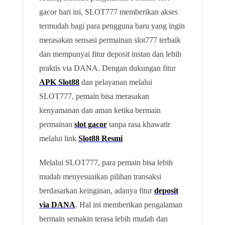
gacor hari ini, SLOT777 memberikan akses
termudah bagi para pengguna baru yang ingin
merasakan sensasi permainan slot777 terbaik
dan mempunyai fitur deposit instan dan lebih
praktis via DANA. Dengan dukungan fitur
APK Slot88
dan pelayanan melalui
SLOT777, pemain bisa merasakan
kenyamanan dan aman ketika bermain
permainan
slot gacor
tanpa rasa khawatir
melalui link
Slot88 Resmi
Melalui SLOT777, para pemain bisa lebih
mudah menyesuaikan pilihan transaksi
berdasarkan keinginan, adanya fitur
deposit
via DANA
. Hal ini memberikan pengalaman
bermain semakin terasa lebih mudah dan