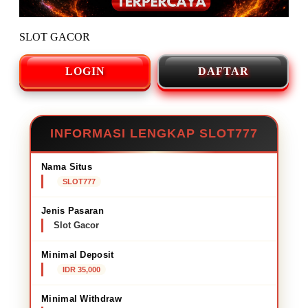
SLOT GACOR
LOGIN
DAFTAR
INFORMASI LENGKAP SLOT777
Nama Situs
SLOT777
Jenis Pasaran
Slot Gacor
Minimal Deposit
IDR 35,000
Minimal Withdraw