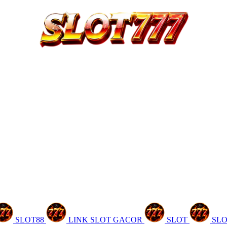
SLOT88
LINK SLOT GACOR
SLOT
SLO