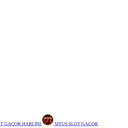
T GACOR HARI INI
SITUS SLOT GACOR