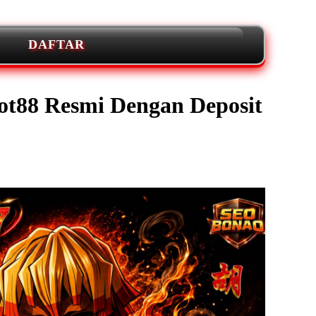
DAFTAR
lot88 Resmi Dengan Deposit