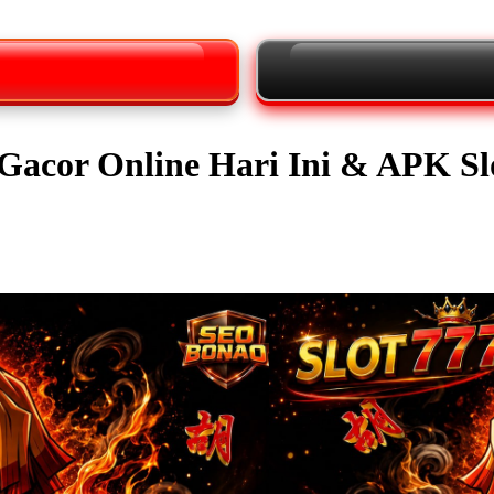
 Gacor Online Hari Ini & APK S