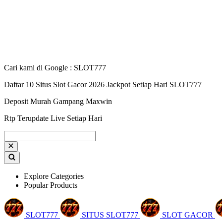
Cari kami di Google : SLOT777
Daftar 10 Situs Slot Gacor 2026 Jackpot Setiap Hari SLOT777
Deposit Murah Gampang Maxwin
Rtp Terupdate Live Setiap Hari
Explore Categories
Popular Products
SLOT777
SITUS SLOT777
SLOT GACOR