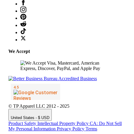
We Accept
© TP Apparel LLC 2012 - 2025
United States - $ USD
Product Safety
Intellectual Property Policy
CA: Do Not Sell
My Personal Information
Privacy Policy
Terms