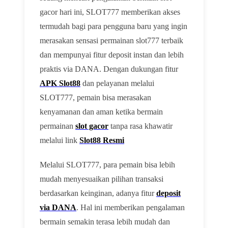
gacor hari ini, SLOT777 memberikan akses
termudah bagi para pengguna baru yang ingin
merasakan sensasi permainan slot777 terbaik
dan mempunyai fitur deposit instan dan lebih
praktis via DANA. Dengan dukungan fitur
APK Slot88
dan pelayanan melalui
SLOT777, pemain bisa merasakan
kenyamanan dan aman ketika bermain
permainan
slot gacor
tanpa rasa khawatir
melalui link
Slot88 Resmi
Melalui SLOT777, para pemain bisa lebih
mudah menyesuaikan pilihan transaksi
berdasarkan keinginan, adanya fitur
deposit
via DANA
. Hal ini memberikan pengalaman
bermain semakin terasa lebih mudah dan