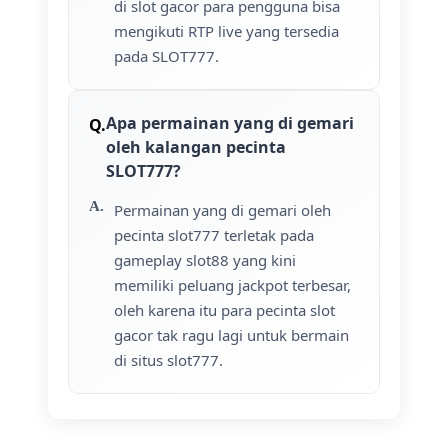
di slot gacor para pengguna bisa
mengikuti RTP live yang tersedia
pada SLOT777.
Apa permainan yang di gemari
oleh kalangan pecinta
SLOT777?
Permainan yang di gemari oleh
pecinta slot777 terletak pada
gameplay slot88 yang kini
memiliki peluang jackpot terbesar,
oleh karena itu para pecinta slot
gacor tak ragu lagi untuk bermain
di situs slot777.