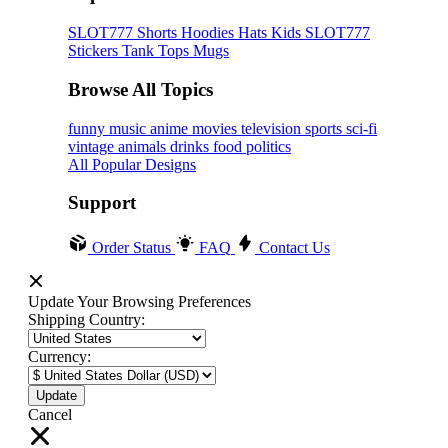
SLOT777
Shorts
Hoodies
Hats
Kids SLOT777
Stickers
Tank Tops
Mugs
Browse All Topics
funny
music
anime
movies
television
sports
sci-fi
vintage
animals
drinks
food
politics
All Popular Designs
Support
Order Status
FAQ
Contact Us
Update Your Browsing Preferences
Shipping Country:
Currency:
Cancel