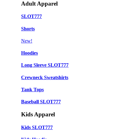
Adult Apparel
SLOT777
Shorts
New!
Hoodies
Long Sleeve SLOT777
Crewneck Sweatshirts
Tank Tops
Baseball SLOT777
Kids Apparel
Kids SLOT777