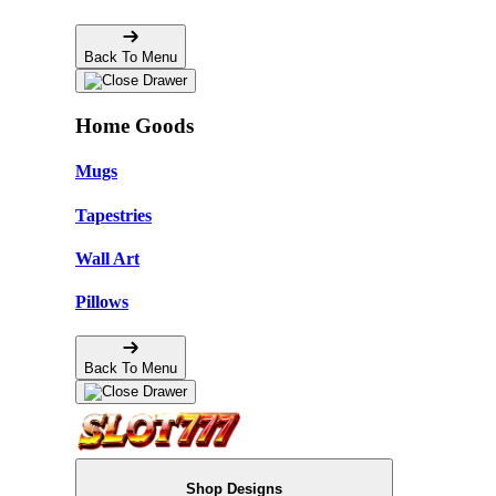
Back To Menu
Home Goods
Mugs
Tapestries
Wall Art
Pillows
Back To Menu
Shop Designs