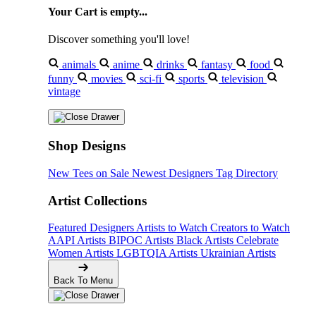
Your Cart is empty...
Discover something you'll love!
animals
anime
drinks
fantasy
food
funny
movies
sci-fi
sports
television
vintage
Shop Designs
New Tees on Sale
Newest Designers
Tag Directory
Artist Collections
Featured Designers
Artists to Watch
Creators to Watch
AAPI Artists
BIPOC Artists
Black Artists
Celebrate
Women Artists
LGBTQIA Artists
Ukrainian Artists
Back To Menu