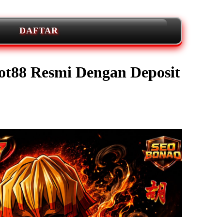
DAFTAR
lot88 Resmi Dengan Deposit