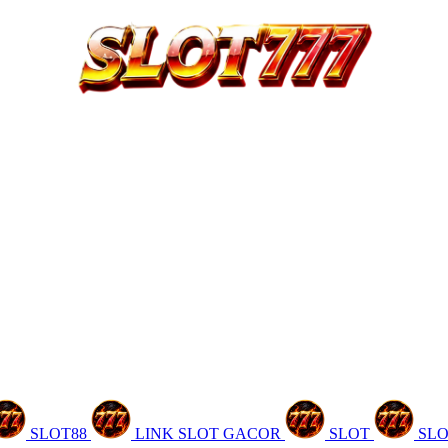
SLOT88
LINK SLOT GACOR
SLOT
SLO