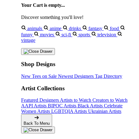
Your Cart is empty...
Discover something you'll love!
animals
anime
drinks
fantasy
food
funny
movies
sci-fi
sports
television
vintage
Shop Designs
New Tees on Sale
Newest Designers
Tag Directory
Artist Collections
Featured Designers
Artists to Watch
Creators to Watch
AAPI Artists
BIPOC Artists
Black Artists
Celebrate
Women Artists
LGBTQIA Artists
Ukrainian Artists
Back To Menu