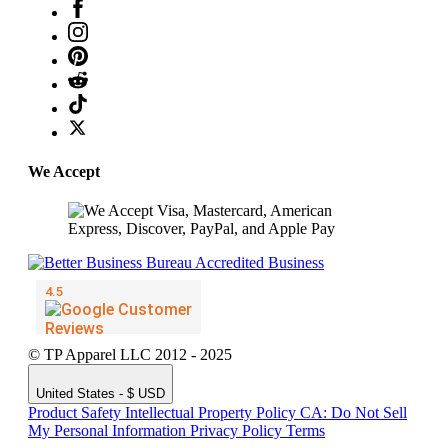
We Accept
© TP Apparel LLC 2012 - 2025
United States - $ USD
Product Safety
Intellectual Property Policy
CA: Do Not Sell
My Personal Information
Privacy Policy
Terms