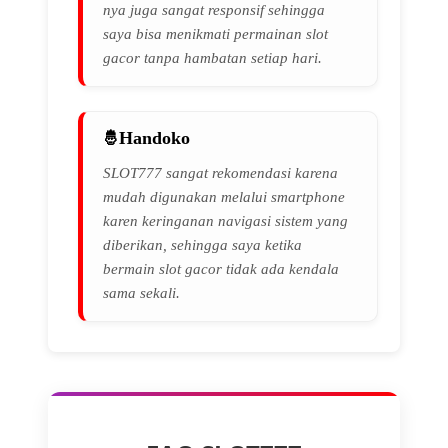
nya juga sangat responsif sehingga
saya bisa menikmati permainan slot
gacor tanpa hambatan setiap hari.
Handoko
SLOT777 sangat rekomendasi karena
mudah digunakan melalui smartphone
karen keringanan navigasi sistem yang
diberikan, sehingga saya ketika
bermain slot gacor tidak ada kendala
sama sekali.