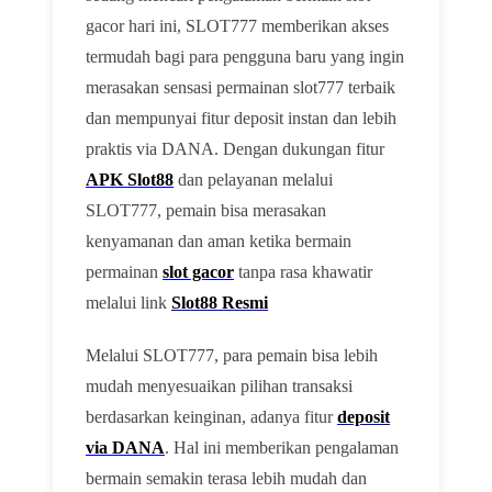
gacor hari ini, SLOT777 memberikan akses
termudah bagi para pengguna baru yang ingin
merasakan sensasi permainan slot777 terbaik
dan mempunyai fitur deposit instan dan lebih
praktis via DANA. Dengan dukungan fitur
APK Slot88
dan pelayanan melalui
SLOT777, pemain bisa merasakan
kenyamanan dan aman ketika bermain
permainan
slot gacor
tanpa rasa khawatir
melalui link
Slot88 Resmi
Melalui SLOT777, para pemain bisa lebih
mudah menyesuaikan pilihan transaksi
berdasarkan keinginan, adanya fitur
deposit
via DANA
. Hal ini memberikan pengalaman
bermain semakin terasa lebih mudah dan