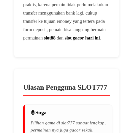
praktis, karena pemain tidak perlu melakukan
transfer menggunakan bank lagi, cukup
transfer ke tujuan emoney yang tertera pada
form deposit, pemain bisa langsung bermain
permainan
slot88
dan
slot gacor hari ini
.
Ulasan Pengguna SLOT777
Suga
Pilihan game di slot777 sangat lengkap,
permainan nya juga gacor sekali.