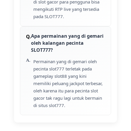
di slot gacor para pengguna bisa
mengikuti RTP live yang tersedia
pada SLOT777.
Apa permainan yang di gemari
oleh kalangan pecinta
SLOT777?
Permainan yang di gemari oleh
pecinta slot777 terletak pada
gameplay slot88 yang kini
memiliki peluang jackpot terbesar,
oleh karena itu para pecinta slot
gacor tak ragu lagi untuk bermain
di situs slot777.