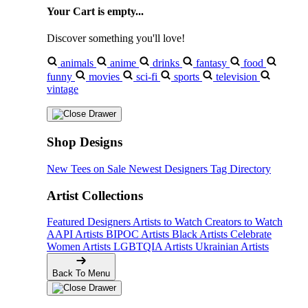
Your Cart is empty...
Discover something you'll love!
animals
anime
drinks
fantasy
food
funny
movies
sci-fi
sports
television
vintage
Shop Designs
New Tees on Sale
Newest Designers
Tag Directory
Artist Collections
Featured Designers
Artists to Watch
Creators to Watch
AAPI Artists
BIPOC Artists
Black Artists
Celebrate
Women Artists
LGBTQIA Artists
Ukrainian Artists
Back To Menu