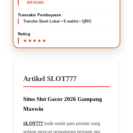
IDR 50,000
Transaksi Pembayaran
Transfer Bank Lokal • E-wallet • QRIS
Rating
Artikel SLOT777
Situs Slot Gacor 2026 Gampang
Maxwin
SLOT777
hadir untuk para pemain yang
sedang mencari pengalaman bermain slot