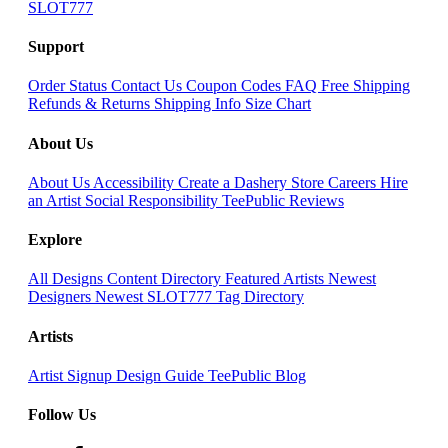
SLOT777
Support
Order Status
Contact Us
Coupon Codes
FAQ
Free Shipping
Refunds & Returns
Shipping Info
Size Chart
About Us
About Us
Accessibility
Create a Dashery Store
Careers
Hire
an Artist
Social Responsibility
TeePublic Reviews
Explore
All Designs
Content Directory
Featured Artists
Newest
Designers
Newest SLOT777
Tag Directory
Artists
Artist Signup
Design Guide
TeePublic Blog
Follow Us