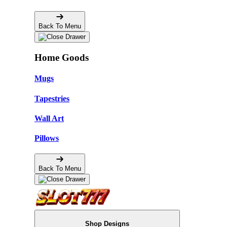
Back To Menu
Home Goods
Mugs
Tapestries
Wall Art
Pillows
Back To Menu
Shop Designs