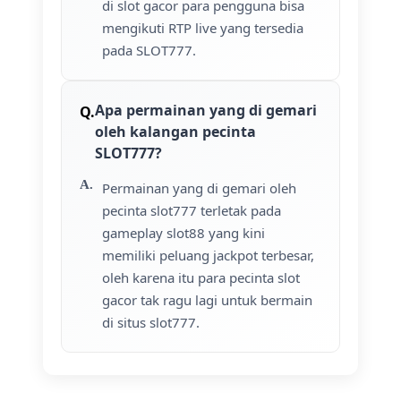
di slot gacor para pengguna bisa
mengikuti RTP live yang tersedia
pada SLOT777.
Apa permainan yang di gemari
oleh kalangan pecinta
SLOT777?
Permainan yang di gemari oleh
pecinta slot777 terletak pada
gameplay slot88 yang kini
memiliki peluang jackpot terbesar,
oleh karena itu para pecinta slot
gacor tak ragu lagi untuk bermain
di situs slot777.