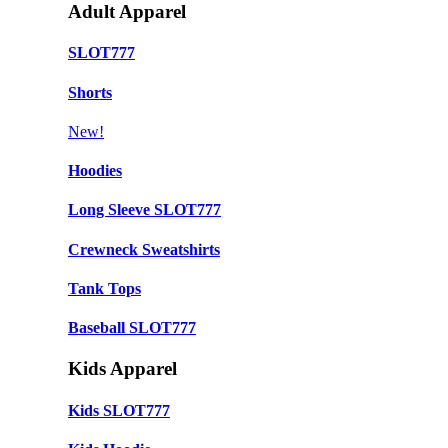
Adult Apparel
SLOT777
Shorts
New!
Hoodies
Long Sleeve SLOT777
Crewneck Sweatshirts
Tank Tops
Baseball SLOT777
Kids Apparel
Kids SLOT777