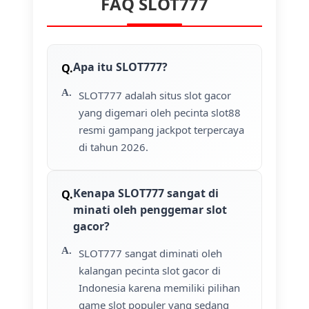
FAQ SLOT777
Apa itu SLOT777?
SLOT777 adalah situs slot gacor
yang digemari oleh pecinta slot88
resmi gampang jackpot terpercaya
di tahun 2026.
Kenapa SLOT777 sangat di
minati oleh penggemar slot
gacor?
SLOT777 sangat diminati oleh
kalangan pecinta slot gacor di
Indonesia karena memiliki pilihan
game slot populer yang sedang