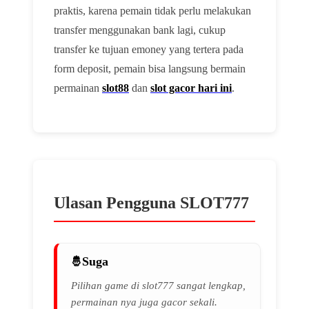
praktis, karena pemain tidak perlu melakukan
transfer menggunakan bank lagi, cukup
transfer ke tujuan emoney yang tertera pada
form deposit, pemain bisa langsung bermain
permainan
slot88
dan
slot gacor hari ini
.
Ulasan Pengguna SLOT777
Suga
Pilihan game di slot777 sangat lengkap,
permainan nya juga gacor sekali.