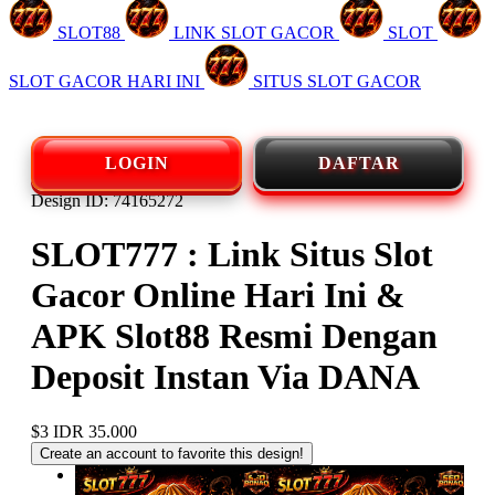
SLOT88
LINK SLOT GACOR
SLOT
SLOT GACOR HARI INI
SITUS SLOT GACOR
LOGIN
DAFTAR
Design ID: 74165272
SLOT777 : Link Situs Slot
Gacor Online Hari Ini &
APK Slot88 Resmi Dengan
Deposit Instan Via DANA
$3
IDR 35.000
Create an account to favorite this design!