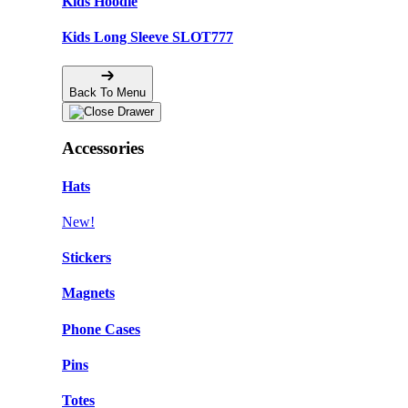
Kids Hoodie
Kids Long Sleeve SLOT777
Back To Menu
Accessories
Hats
New!
Stickers
Magnets
Phone Cases
Pins
Totes