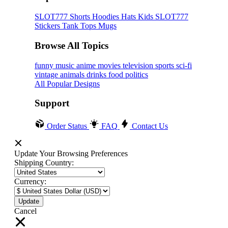
SLOT777
Shorts
Hoodies
Hats
Kids SLOT777
Stickers
Tank Tops
Mugs
Browse All Topics
funny
music
anime
movies
television
sports
sci-fi
vintage
animals
drinks
food
politics
All Popular Designs
Support
Order Status
FAQ
Contact Us
Update Your Browsing Preferences
Shipping Country:
Currency:
Cancel