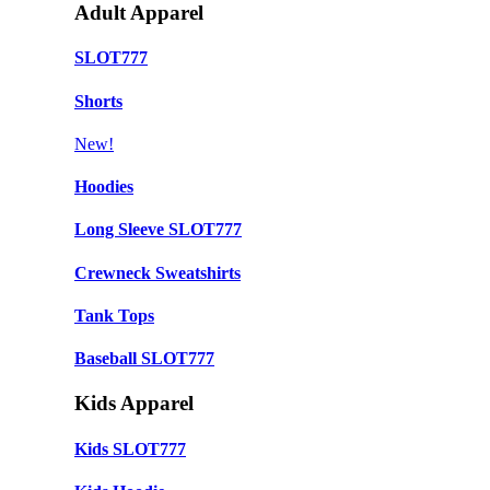
Adult Apparel
SLOT777
Shorts
New!
Hoodies
Long Sleeve SLOT777
Crewneck Sweatshirts
Tank Tops
Baseball SLOT777
Kids Apparel
Kids SLOT777