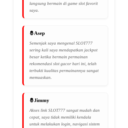
langsung bermain di game slot favorit
saya.
Asep
Semenjak saya mengenal SLOT777
sering kali saya mendapatkan jackpot
besar ketika bermain permainan
rekomendasi slot gacor hari ini, telah
terbukti kualitas permainannya sangat
memuaskan.
Jimmy
Akses link SLOT777 sangat mudah dan
cepat, saya tidak memiliki kendala
untuk melakukan login, navigasi sistem