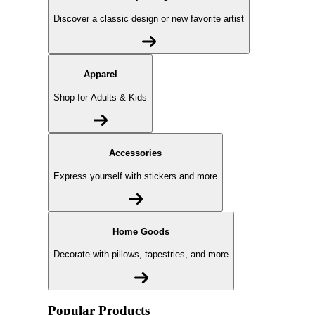
Discover a classic design or new favorite artist
Apparel
Shop for Adults & Kids
Accessories
Express yourself with stickers and more
Home Goods
Decorate with pillows, tapestries, and more
Popular Products