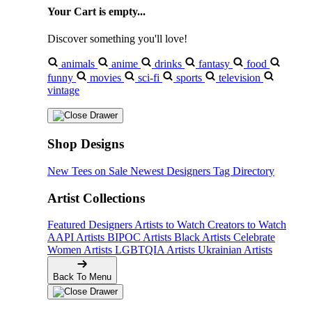
Your Cart is empty...
Discover something you'll love!
animals
anime
drinks
fantasy
food
funny
movies
sci-fi
sports
television
vintage
Shop Designs
New Tees on Sale
Newest Designers
Tag Directory
Artist Collections
Featured Designers
Artists to Watch
Creators to Watch
AAPI Artists
BIPOC Artists
Black Artists
Celebrate
Women Artists
LGBTQIA Artists
Ukrainian Artists
Back To Menu