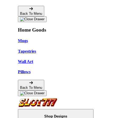
Back To Menu
Home Goods
Mugs
Tapestries
Wall Art
Pillows
Back To Menu
Shop Designs