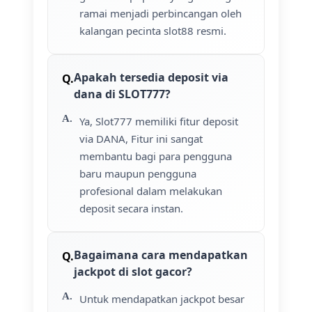
ramai menjadi perbincangan oleh
kalangan pecinta slot88 resmi.
Apakah tersedia deposit via
dana di SLOT777?
Ya, Slot777 memiliki fitur deposit
via DANA, Fitur ini sangat
membantu bagi para pengguna
baru maupun pengguna
profesional dalam melakukan
deposit secara instan.
Bagaimana cara mendapatkan
jackpot di slot gacor?
Untuk mendapatkan jackpot besar