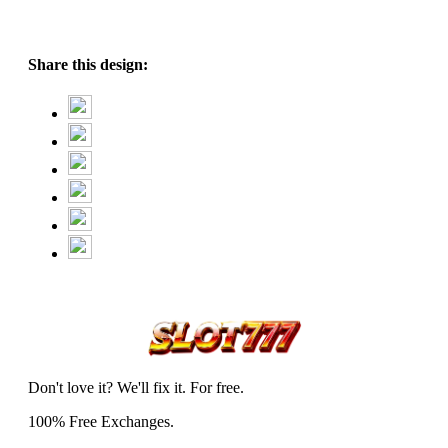
Share this design:
Don't love it? We'll fix it. For free.
100% Free Exchanges.