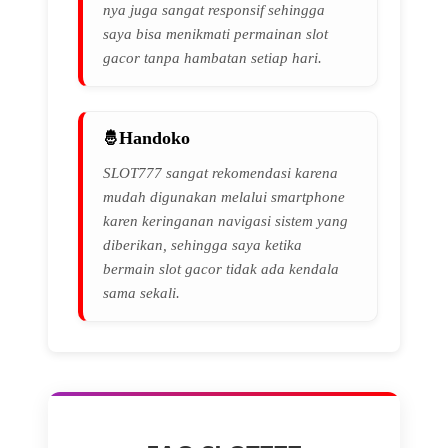
nya juga sangat responsif sehingga
saya bisa menikmati permainan slot
gacor tanpa hambatan setiap hari.
Handoko
SLOT777 sangat rekomendasi karena
mudah digunakan melalui smartphone
karen keringanan navigasi sistem yang
diberikan, sehingga saya ketika
bermain slot gacor tidak ada kendala
sama sekali.