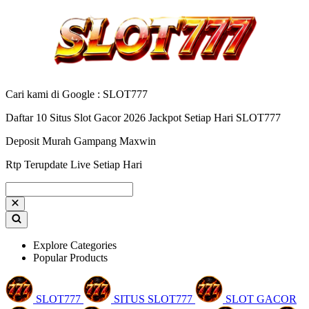
Cari kami di Google : SLOT777
Daftar 10 Situs Slot Gacor 2026 Jackpot Setiap Hari SLOT777
Deposit Murah Gampang Maxwin
Rtp Terupdate Live Setiap Hari
Explore Categories
Popular Products
SLOT777
SITUS SLOT777
SLOT GACOR