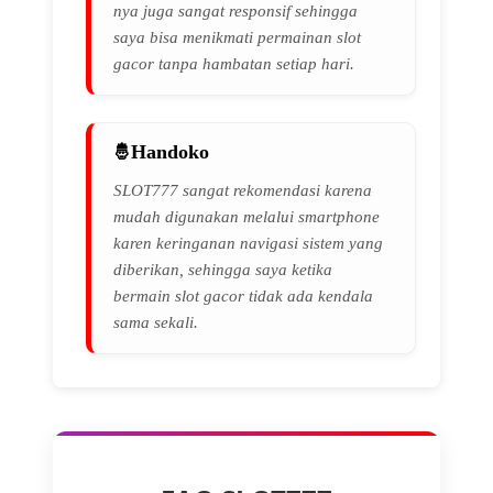
nya juga sangat responsif sehingga
saya bisa menikmati permainan slot
gacor tanpa hambatan setiap hari.
Handoko
SLOT777 sangat rekomendasi karena
mudah digunakan melalui smartphone
karen keringanan navigasi sistem yang
diberikan, sehingga saya ketika
bermain slot gacor tidak ada kendala
sama sekali.