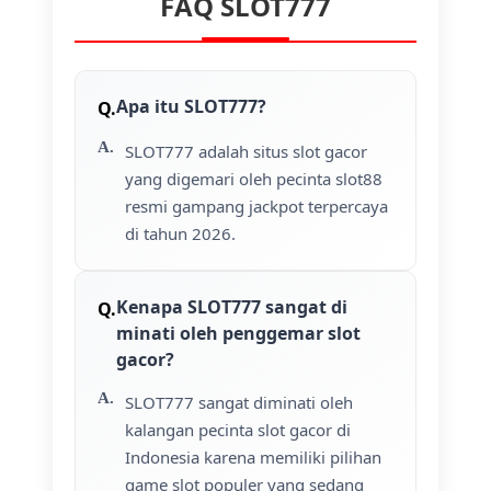
FAQ SLOT777
Apa itu SLOT777?
SLOT777 adalah situs slot gacor
yang digemari oleh pecinta slot88
resmi gampang jackpot terpercaya
di tahun 2026.
Kenapa SLOT777 sangat di
minati oleh penggemar slot
gacor?
SLOT777 sangat diminati oleh
kalangan pecinta slot gacor di
Indonesia karena memiliki pilihan
game slot populer yang sedang