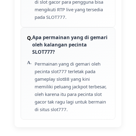
di slot gacor para pengguna bisa
mengikuti RTP live yang tersedia
pada SLOT777.
Apa permainan yang di gemari
oleh kalangan pecinta
SLOT777?
Permainan yang di gemari oleh
pecinta slot777 terletak pada
gameplay slot88 yang kini
memiliki peluang jackpot terbesar,
oleh karena itu para pecinta slot
gacor tak ragu lagi untuk bermain
di situs slot777.