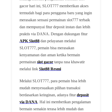
gacor hari ini, SLOT777 memberikan akses
termudah bagi para pengguna baru yang ingin
merasakan sensasi permainan slot777 terbaik
dan mempunyai fitur deposit instan dan lebih
praktis via DANA. Dengan dukungan fitur
APK Slot88
dan pelayanan melalui
SLOT777, pemain bisa merasakan
kenyamanan dan aman ketika bermain
permainan
slot gacor
tanpa rasa khawatir
melalui link
Slot88 Resmi
Melalui SLOT777, para pemain bisa lebih
mudah menyesuaikan pilihan transaksi
berdasarkan keinginan, adanya fitur
deposit
via DANA
. Hal ini memberikan pengalaman
bermain semakin terasa lebih mudah dan