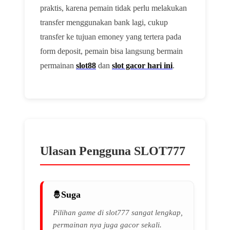
praktis, karena pemain tidak perlu melakukan
transfer menggunakan bank lagi, cukup
transfer ke tujuan emoney yang tertera pada
form deposit, pemain bisa langsung bermain
permainan
slot88
dan
slot gacor hari ini
.
Ulasan Pengguna SLOT777
Suga
Pilihan game di slot777 sangat lengkap,
permainan nya juga gacor sekali.