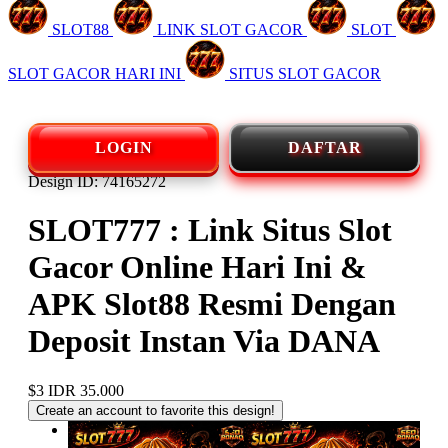
SLOT88
LINK SLOT GACOR
SLOT
SLOT GACOR HARI INI
SITUS SLOT GACOR
LOGIN
DAFTAR
Design ID: 74165272
SLOT777 : Link Situs Slot
Gacor Online Hari Ini &
APK Slot88 Resmi Dengan
Deposit Instan Via DANA
$3
IDR 35.000
Create an account to favorite this design!