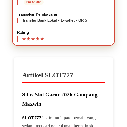
IDR 50,000
Transaksi Pembayaran
Transfer Bank Lokal • E-wallet • QRIS
Rating
Artikel SLOT777
Situs Slot Gacor 2026 Gampang
Maxwin
SLOT777
hadir untuk para pemain yang
sedang mencari pengalaman bermain slot