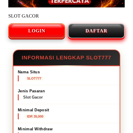
SLOT GACOR
LOGIN
DAFTAR
INFORMASI LENGKAP SLOT777
Nama Situs
SLOT777
Jenis Pasaran
Slot Gacor
Minimal Deposit
IDR 35,000
Minimal Withdraw