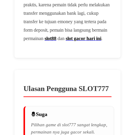
praktis, karena pemain tidak perlu melakukan
transfer menggunakan bank lagi, cukup
transfer ke tujuan emoney yang tertera pada
form deposit, pemain bisa langsung bermain
permainan
slot88
dan
slot gacor hari ini
.
Ulasan Pengguna SLOT777
Suga
Pilihan game di slot777 sangat lengkap,
permainan nya juga gacor sekali.