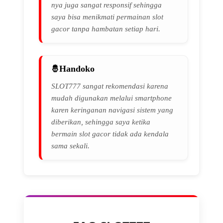
nya juga sangat responsif sehingga
saya bisa menikmati permainan slot
gacor tanpa hambatan setiap hari.
Handoko
SLOT777 sangat rekomendasi karena
mudah digunakan melalui smartphone
karen keringanan navigasi sistem yang
diberikan, sehingga saya ketika
bermain slot gacor tidak ada kendala
sama sekali.