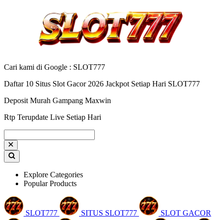
Cari kami di Google : SLOT777
Daftar 10 Situs Slot Gacor 2026 Jackpot Setiap Hari SLOT777
Deposit Murah Gampang Maxwin
Rtp Terupdate Live Setiap Hari
Explore Categories
Popular Products
SLOT777
SITUS SLOT777
SLOT GACOR