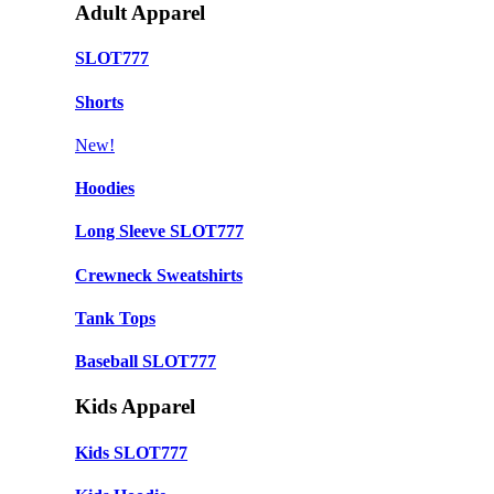
Adult Apparel
SLOT777
Shorts
New!
Hoodies
Long Sleeve SLOT777
Crewneck Sweatshirts
Tank Tops
Baseball SLOT777
Kids Apparel
Kids SLOT777