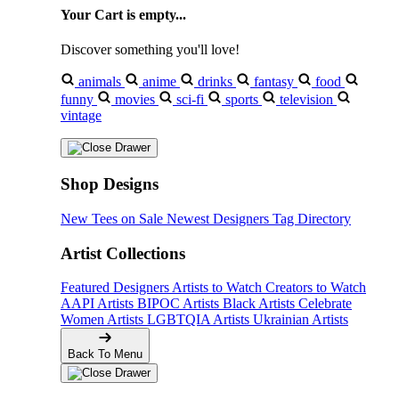
Your Cart is empty...
Discover something you'll love!
animals
anime
drinks
fantasy
food
funny
movies
sci-fi
sports
television
vintage
Shop Designs
New Tees on Sale
Newest Designers
Tag Directory
Artist Collections
Featured Designers
Artists to Watch
Creators to Watch
AAPI Artists
BIPOC Artists
Black Artists
Celebrate
Women Artists
LGBTQIA Artists
Ukrainian Artists
Back To Menu