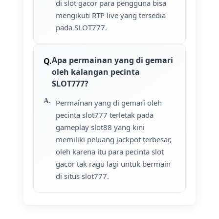
di slot gacor para pengguna bisa
mengikuti RTP live yang tersedia
pada SLOT777.
Apa permainan yang di gemari
oleh kalangan pecinta
SLOT777?
Permainan yang di gemari oleh
pecinta slot777 terletak pada
gameplay slot88 yang kini
memiliki peluang jackpot terbesar,
oleh karena itu para pecinta slot
gacor tak ragu lagi untuk bermain
di situs slot777.