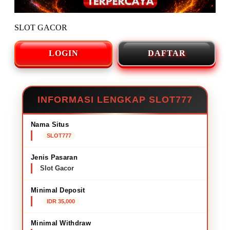
SLOT GACOR
LOGIN
DAFTAR
INFORMASI LENGKAP SLOT777
Nama Situs
SLOT777
Jenis Pasaran
Slot Gacor
Minimal Deposit
IDR 35,000
Minimal Withdraw