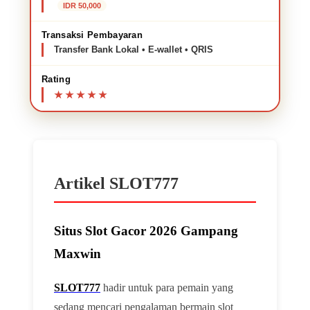
IDR 50,000
Transaksi Pembayaran
Transfer Bank Lokal • E-wallet • QRIS
Rating
Artikel SLOT777
Situs Slot Gacor 2026 Gampang
Maxwin
SLOT777
hadir untuk para pemain yang
sedang mencari pengalaman bermain slot