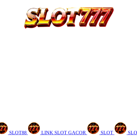
SLOT88
LINK SLOT GACOR
SLOT
SLO