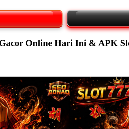
 Gacor Online Hari Ini & APK S