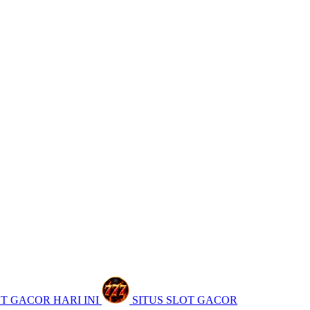
T GACOR HARI INI
SITUS SLOT GACOR