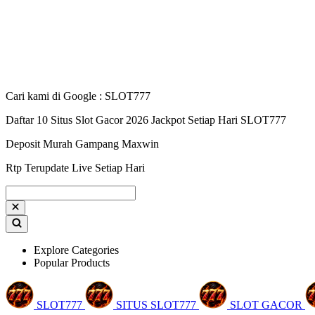
Cari kami di Google : SLOT777
Daftar 10 Situs Slot Gacor 2026 Jackpot Setiap Hari SLOT777
Deposit Murah Gampang Maxwin
Rtp Terupdate Live Setiap Hari
Explore Categories
Popular Products
SLOT777
SITUS SLOT777
SLOT GACOR