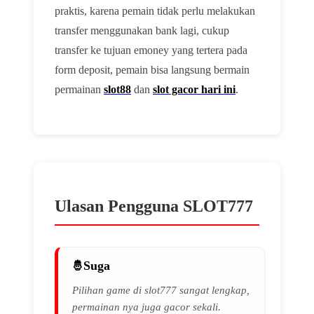
praktis, karena pemain tidak perlu melakukan
transfer menggunakan bank lagi, cukup
transfer ke tujuan emoney yang tertera pada
form deposit, pemain bisa langsung bermain
permainan
slot88
dan
slot gacor hari ini
.
Ulasan Pengguna SLOT777
Suga
Pilihan game di slot777 sangat lengkap,
permainan nya juga gacor sekali.