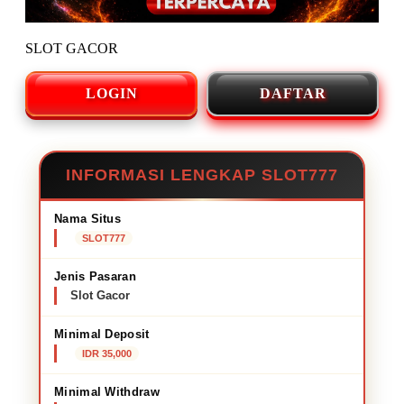
SLOT GACOR
LOGIN
DAFTAR
INFORMASI LENGKAP SLOT777
Nama Situs
SLOT777
Jenis Pasaran
Slot Gacor
Minimal Deposit
IDR 35,000
Minimal Withdraw