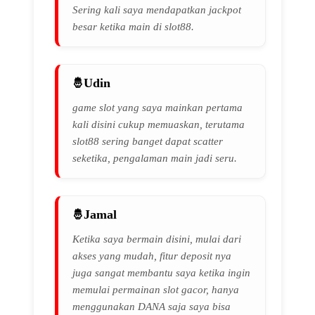
Sering kali saya mendapatkan jackpot
besar ketika main di slot88.
Udin
game slot yang saya mainkan pertama
kali disini cukup memuaskan, terutama
slot88 sering banget dapat scatter
seketika, pengalaman main jadi seru.
Jamal
Ketika saya bermain disini, mulai dari
akses yang mudah, fitur deposit nya
juga sangat membantu saya ketika ingin
memulai permainan slot gacor, hanya
menggunakan DANA saja saya bisa