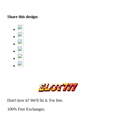
Share this design:
Don't love it? We'll fix it. For free.
100% Free Exchanges.