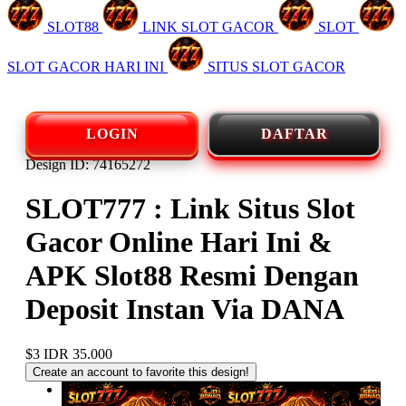
SLOT88
LINK SLOT GACOR
SLOT
SLOT GACOR HARI INI
SITUS SLOT GACOR
LOGIN
DAFTAR
Design ID: 74165272
SLOT777 : Link Situs Slot
Gacor Online Hari Ini &
APK Slot88 Resmi Dengan
Deposit Instan Via DANA
$3
IDR 35.000
Create an account to favorite this design!