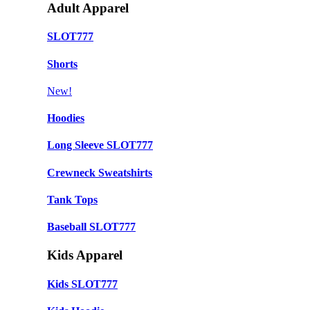
Adult Apparel
SLOT777
Shorts
New!
Hoodies
Long Sleeve SLOT777
Crewneck Sweatshirts
Tank Tops
Baseball SLOT777
Kids Apparel
Kids SLOT777