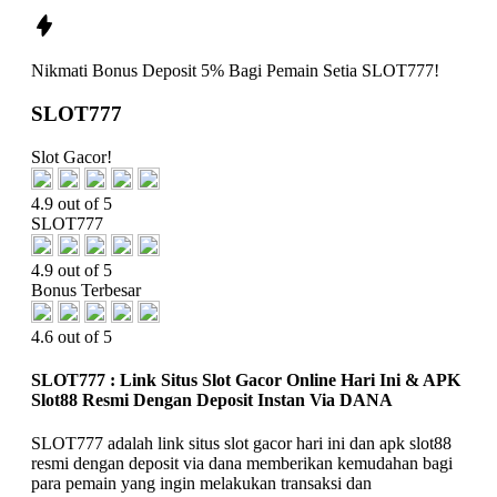
Nikmati
Bonus Deposit 5%
Bagi Pemain Setia
SLOT777!
SLOT777
Slot Gacor!
4.9 out of 5
SLOT777
4.9 out of 5
Bonus Terbesar
4.6 out of 5
SLOT777 : Link Situs Slot Gacor Online Hari Ini & APK
Slot88 Resmi Dengan Deposit Instan Via DANA
SLOT777 adalah link situs slot gacor hari ini dan apk slot88
resmi dengan deposit via dana memberikan kemudahan bagi
para pemain yang ingin melakukan transaksi dan