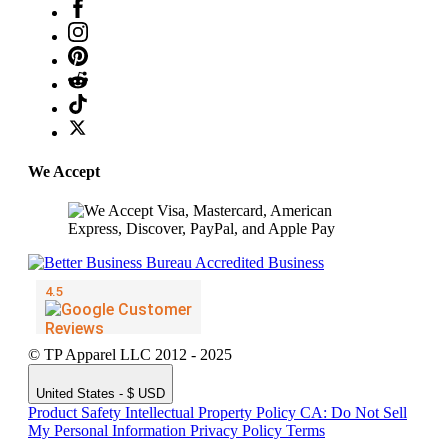
We Accept
© TP Apparel LLC 2012 - 2025
United States - $ USD
Product Safety
Intellectual Property Policy
CA: Do Not Sell
My Personal Information
Privacy Policy
Terms