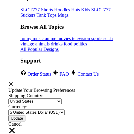
SLOT777
Shorts
Hoodies
Hats
Kids SLOT777
Stickers
Tank Tops
Mugs
Browse All Topics
funny
music
anime
movies
television
sports
sci-fi
vintage
animals
drinks
food
politics
All Popular Designs
Support
Order Status
FAQ
Contact Us
Update Your Browsing Preferences
Shipping Country:
Currency:
Cancel