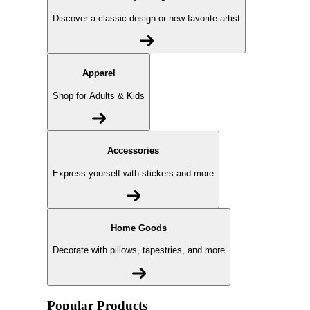
Discover a classic design or new favorite artist
Apparel
Shop for Adults & Kids
Accessories
Express yourself with stickers and more
Home Goods
Decorate with pillows, tapestries, and more
Popular Products