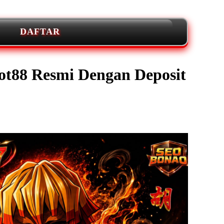
DAFTAR
lot88 Resmi Dengan Deposit