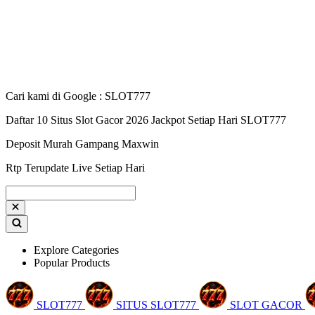
Cari kami di Google : SLOT777
Daftar 10 Situs Slot Gacor 2026 Jackpot Setiap Hari SLOT777
Deposit Murah Gampang Maxwin
Rtp Terupdate Live Setiap Hari
Explore Categories
Popular Products
SLOT777
SITUS SLOT777
SLOT GACOR