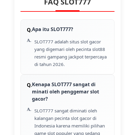
FAQ SLOT777
Apa itu SLOT777?
SLOT777 adalah situs slot gacor
yang digemari oleh pecinta slot88
resmi gampang jackpot terpercaya
di tahun 2026.
Kenapa SLOT777 sangat di
minati oleh penggemar slot
gacor?
SLOT777 sangat diminati oleh
kalangan pecinta slot gacor di
Indonesia karena memiliki pilihan
game slot populer yang sedang