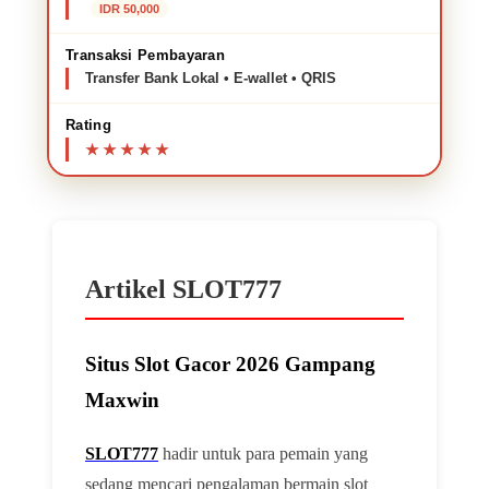
IDR 50,000
Transaksi Pembayaran
Transfer Bank Lokal • E-wallet • QRIS
Rating
Artikel SLOT777
Situs Slot Gacor 2026 Gampang
Maxwin
SLOT777
hadir untuk para pemain yang
sedang mencari pengalaman bermain slot