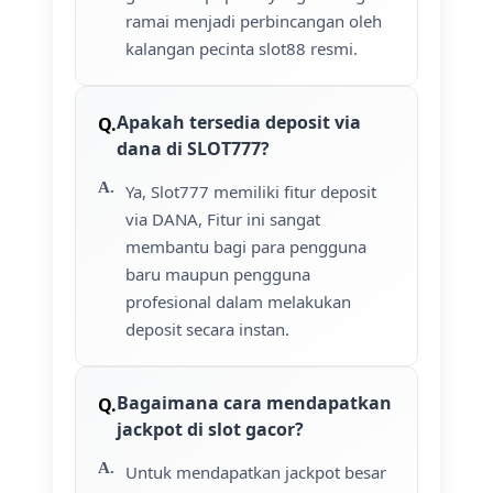
ramai menjadi perbincangan oleh
kalangan pecinta slot88 resmi.
Apakah tersedia deposit via
dana di SLOT777?
Ya, Slot777 memiliki fitur deposit
via DANA, Fitur ini sangat
membantu bagi para pengguna
baru maupun pengguna
profesional dalam melakukan
deposit secara instan.
Bagaimana cara mendapatkan
jackpot di slot gacor?
Untuk mendapatkan jackpot besar