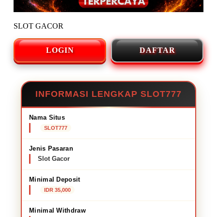
SLOT GACOR
LOGIN
DAFTAR
INFORMASI LENGKAP SLOT777
Nama Situs
SLOT777
Jenis Pasaran
Slot Gacor
Minimal Deposit
IDR 35,000
Minimal Withdraw