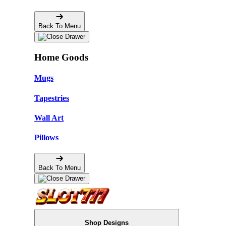
Back To Menu
Home Goods
Mugs
Tapestries
Wall Art
Pillows
Back To Menu
Shop Designs