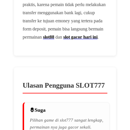
praktis, karena pemain tidak perlu melakukan
transfer menggunakan bank lagi, cukup
transfer ke tujuan emoney yang tertera pada
form deposit, pemain bisa langsung bermain
permainan
slot88
dan
slot gacor hari ini
.
Ulasan Pengguna SLOT777
Suga
Pilihan game di slot777 sangat lengkap,
permainan nya juga gacor sekali.