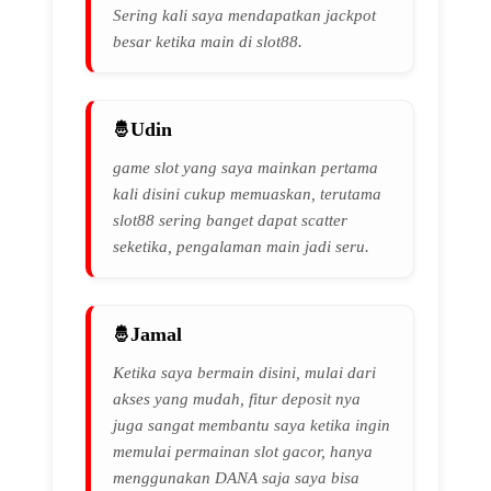
Sering kali saya mendapatkan jackpot
besar ketika main di slot88.
Udin
game slot yang saya mainkan pertama
kali disini cukup memuaskan, terutama
slot88 sering banget dapat scatter
seketika, pengalaman main jadi seru.
Jamal
Ketika saya bermain disini, mulai dari
akses yang mudah, fitur deposit nya
juga sangat membantu saya ketika ingin
memulai permainan slot gacor, hanya
menggunakan DANA saja saya bisa