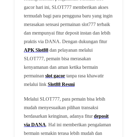
gacor hari ini, SLOT777 memberikan akses
termudah bagi para pengguna baru yang ingin
merasakan sensasi permainan slot777 terbaik
dan mempunyai fitur deposit instan dan lebih
praktis via DANA. Dengan dukungan fitur
APK Slot88
dan pelayanan melalui
SLOT777, pemain bisa merasakan
kenyamanan dan aman ketika bermain
permainan
slot gacor
tanpa rasa khawatir
melalui link
Slot88 Resmi
Melalui SLOT777, para pemain bisa lebih
mudah menyesuaikan pilihan transaksi
berdasarkan keinginan, adanya fitur
deposit
via DANA
. Hal ini memberikan pengalaman
bermain semakin terasa lebih mudah dan