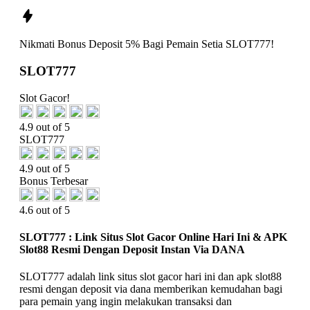
Nikmati
Bonus Deposit 5%
Bagi Pemain Setia
SLOT777!
SLOT777
Slot Gacor!
4.9 out of 5
SLOT777
4.9 out of 5
Bonus Terbesar
4.6 out of 5
SLOT777 : Link Situs Slot Gacor Online Hari Ini & APK
Slot88 Resmi Dengan Deposit Instan Via DANA
SLOT777 adalah link situs slot gacor hari ini dan apk slot88
resmi dengan deposit via dana memberikan kemudahan bagi
para pemain yang ingin melakukan transaksi dan