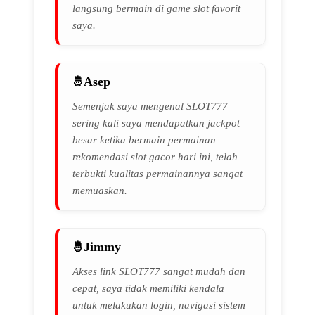
langsung bermain di game slot favorit
saya.
Asep
Semenjak saya mengenal SLOT777
sering kali saya mendapatkan jackpot
besar ketika bermain permainan
rekomendasi slot gacor hari ini, telah
terbukti kualitas permainannya sangat
memuaskan.
Jimmy
Akses link SLOT777 sangat mudah dan
cepat, saya tidak memiliki kendala
untuk melakukan login, navigasi sistem