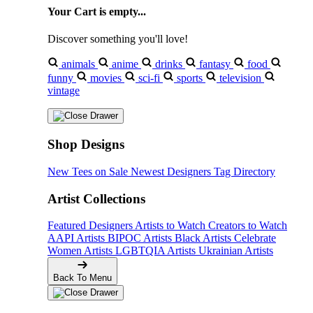
Your Cart is empty...
Discover something you'll love!
animals
anime
drinks
fantasy
food
funny
movies
sci-fi
sports
television
vintage
Shop Designs
New Tees on Sale
Newest Designers
Tag Directory
Artist Collections
Featured Designers
Artists to Watch
Creators to Watch
AAPI Artists
BIPOC Artists
Black Artists
Celebrate
Women Artists
LGBTQIA Artists
Ukrainian Artists
Back To Menu