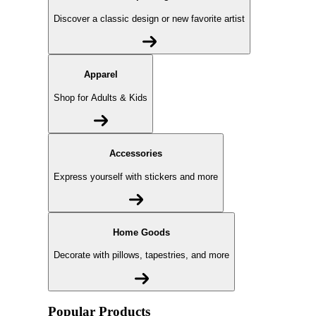
Discover a classic design or new favorite artist
Apparel
Shop for Adults & Kids
Accessories
Express yourself with stickers and more
Home Goods
Decorate with pillows, tapestries, and more
Popular Products