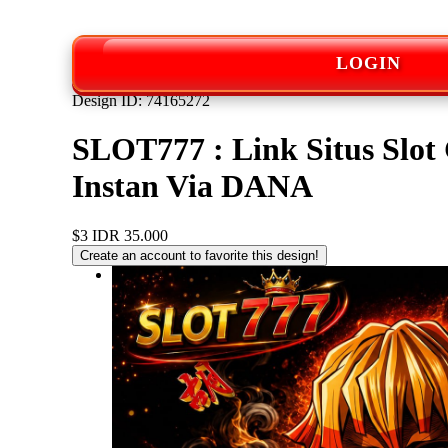
LOGIN
Design ID: 74165272
SLOT777 : Link Situs Slot
Instan Via DANA
$3
IDR 35.000
Create an account to favorite this design!