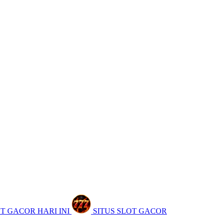
T GACOR HARI INI
SITUS SLOT GACOR