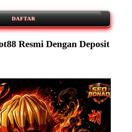
DAFTAR
lot88 Resmi Dengan Deposit