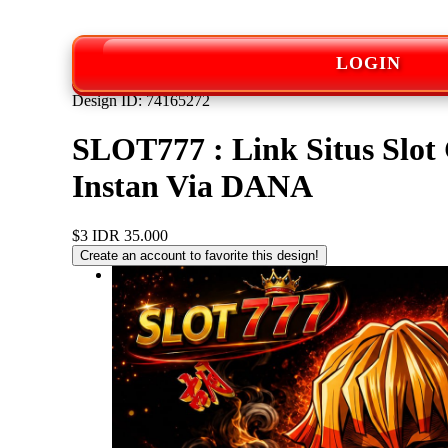
LOGIN
Design ID: 74165272
SLOT777 : Link Situs Slot
Instan Via DANA
$3
IDR 35.000
Create an account to favorite this design!