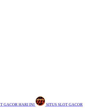
T GACOR HARI INI
SITUS SLOT GACOR