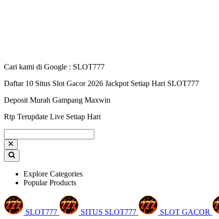
Cari kami di Google : SLOT777
Daftar 10 Situs Slot Gacor 2026 Jackpot Setiap Hari SLOT777
Deposit Murah Gampang Maxwin
Rtp Terupdate Live Setiap Hari
Explore Categories
Popular Products
SLOT777
SITUS SLOT777
SLOT GACOR